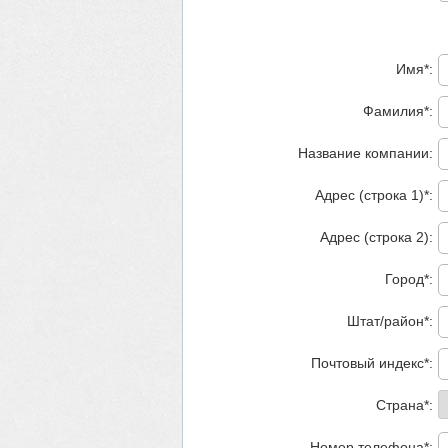
Имя*:
Фамилия*:
Название компании:
Адрес (строка 1)*:
Адрес (строка 2):
Город*:
Штат/район*:
Почтовый индекс*:
Страна*:
Номер телефона*: