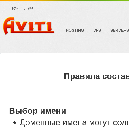
рус
eng
укр
HOSTING
VPS
SERVERS
Правила соста
Выбор имени
Доменные имена могут соде