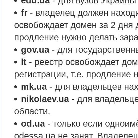
edu.ua
- для вузов Украины
fr
- владелец должен находи
освобождает домен за 2 дня д
продление нужно делать зара
gov.ua
- для государственн
lt
- реестр освобождает дом
регистрации, т.е. продление 
mk.ua
- для владельцев на
nikolaev.ua
- для владельц
области.
od.ua
- только если одноим
odessa.ua не занят. Владелец