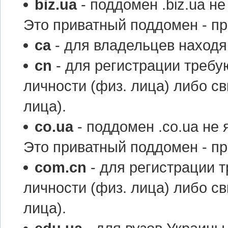
biz.ua
- поддомен .biz.ua н
Это приватный поддомен - пр
ca
- для владельцев находя
cn
- для регистрации требу
личности (физ. лица) либо св
лица).
co.ua
- поддомен .co.ua не
Это приватный поддомен - пр
com.cn
- для регистрации 
личности (физ. лица) либо св
лица).